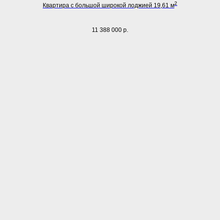
2
Квартира с большой широкой лоджией 19,61 м
11 388 000
р.